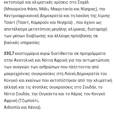
εκτοπισμό και κλιματικές κρίσεις στο Σαχέλ
(Μπουρκίνα Φάσο, Μάλι, Μαυριτανία και Νίγηρας), την
Κεντροαφρικανική Δημοκρατία και τη λεκάνη της λίμνης
Τσαντ (Τσαντ, Καμερούν και Νιγηρία). , που έχουν ως
αποτέλεσμα μετατόπιση μεγάλης κλίμακας, διαταραχή
των μέσων διαβίωσης και έλλειψη πρόσβασης σε
βασικές υπηρεσίες.
330,7
εκατομμύρια ευρώ διατίθενται σε προγράμματα
στην Ανατολική και Νότια Αφρική για την αντιμετώπιση
των αναγκών των ανθρώπων που πλήττονται από
μακροχρόνιες συγκρούσεις στη Λαϊκή Δημοκρατία του
Κονγκό και εκείνων που εκτοπίστηκαν από την κλιματική
αλλαγή και τις ένοπλες συγκρούσεις στο Σουδάν, το
Νότιο Σουδάν, την Ουγκάντα ​​και το Κέρας του Κονγκό.
Αφρική (Τζιμπούτι,
Αιθιοπία και Κένυα).