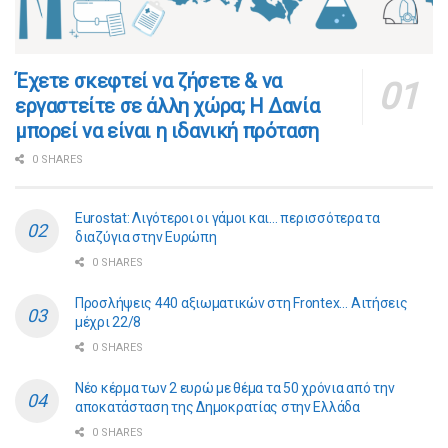
​​Έχετε σκεφτεί να ζήσετε & να
εργαστείτε σε άλλη χώρα; Η Δανία
μπορεί να είναι η ιδανική πρόταση
0 SHARES
Eurostat: Λιγότεροι οι γάμοι και… περισσότερα τα
διαζύγια στην Ευρώπη
0 SHARES
Προσλήψεις 440 αξιωματικών στη Frontex… Αιτήσεις
μέχρι 22/8
0 SHARES
Νέο κέρμα των 2 ευρώ με θέμα τα 50 χρόνια από την
αποκατάσταση της Δημοκρατίας στην Ελλάδα
0 SHARES