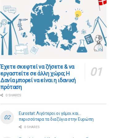
​​Έχετε σκεφτεί να ζήσετε & να
εργαστείτε σε άλλη χώρα; Η
Δανία μπορεί να είναι η ιδανική
πρόταση
0 SHARES
Eurostat: Λιγότεροι οι γάμοι και…
περισσότερα τα διαζύγια στην Ευρώπη
0 SHARES