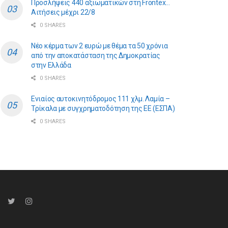
Προσλήψεις 440 αξιωματικών στη Frontex…
Αιτήσεις μέχρι 22/8
0 SHARES
Νέο κέρμα των 2 ευρώ με θέμα τα 50 χρόνια
από την αποκατάσταση της Δημοκρατίας
στην Ελλάδα
0 SHARES
Ενιαίος αυτοκινητόδρομος 111 χλμ. Λαμία –
Τρίκαλα με συγχρηματοδότηση της ΕE (ΕΣΠΑ)
0 SHARES