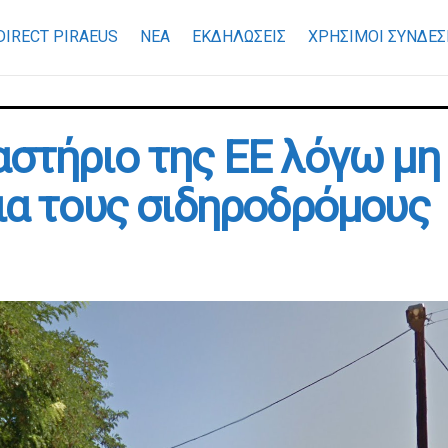
DIRECT PIRAEUS
ΝΕΑ
ΕΚΔΗΛΩΣΕΙΣ
ΧΡΉΣΙΜΟΙ ΣΎΝΔΕΣ
αστήριο της ΕΕ λόγω μ
για τους σιδηροδρόμους