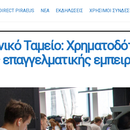
DIRECT PIRAEUS
ΝΕΑ
ΕΚΔΗΛΩΣΕΙΣ
ΧΡΉΣΙΜΟΙ ΣΎΝΔΕΣ
ικό Ταμείο: Χρηματοδότ
 επαγγελματικής εμπειρ