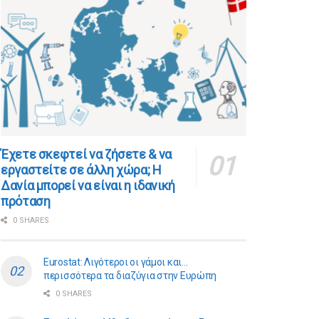
​​Έχετε σκεφτεί να ζήσετε & να
εργαστείτε σε άλλη χώρα; Η
Δανία μπορεί να είναι η ιδανική
πρόταση
0 SHARES
Eurostat: Λιγότεροι οι γάμοι και…
περισσότερα τα διαζύγια στην Ευρώπη
0 SHARES