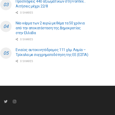
Προσλήψεις 440 αξιωματικών στη Frontex…
Αιτήσεις μέχρι 22/8
0 SHARES
Νέο κέρμα των 2 ευρώ με θέμα τα 50 χρόνια
από την αποκατάσταση της Δημοκρατίας
στην Ελλάδα
0 SHARES
Ενιαίος αυτοκινητόδρομος 111 χλμ. Λαμία –
Τρίκαλα με συγχρηματοδότηση της ΕE (ΕΣΠΑ)
0 SHARES