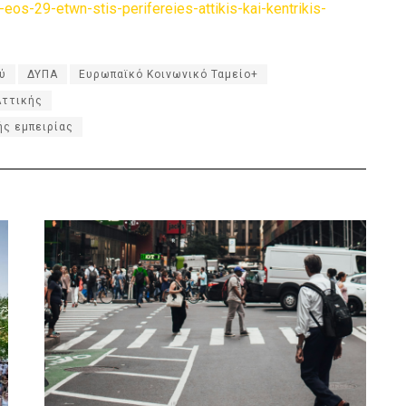
eos-29-etwn-stis-perifereies-attikis-kai-kentrikis-
ύ
ΔΥΠΑ
Ευρωπαϊκό Κοινωνικό Ταμείο+
Αττικής
ής εμπειρίας