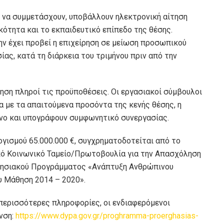
ι να συμμετάσχουν, υποβάλλουν ηλεκτρονική αίτηση
κότητα και το εκπαιδευτικό επίπεδο της θέσης.
ην έχει προβεί η επιχείρηση σε μείωση προσωπικού
ας, κατά τη διάρκεια του τριμήνου πριν από την
ρηση πληροί τις προϋποθέσεις. Οι εργασιακοί σύμβουλοι
 με τα απαιτούμενα προσόντα της κενής θέσης, η
ενο και υπογράφουν συμφωνητικό συνεργασίας.
γισμού 65.000.000 €, συγχρηματοδοτείται από το
κό Κοινωνικό Ταμείο/Πρωτοβουλία για την Απασχόληση
ιρησιακού Προγράμματος «Ανάπτυξη Ανθρώπινου
ου Μάθηση 2014 – 2020».
 περισσότερες πληροφορίες, οι ενδιαφερόμενοι
νση:
https://www.dypa.gov.gr/proghramma-proerghasias-