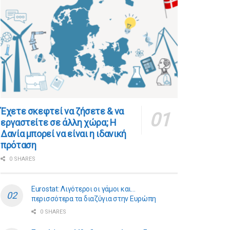
​​Έχετε σκεφτεί να ζήσετε & να
εργαστείτε σε άλλη χώρα; Η
Δανία μπορεί να είναι η ιδανική
πρόταση
0 SHARES
Eurostat: Λιγότεροι οι γάμοι και…
περισσότερα τα διαζύγια στην Ευρώπη
0 SHARES