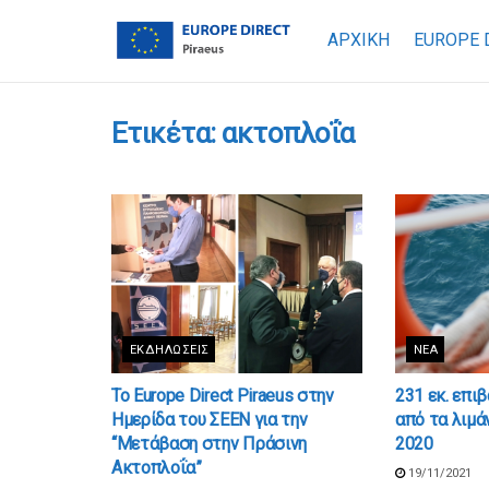
ΑΡΧΙΚΗ
EUROPE 
Ετικέτα:
ακτοπλοΐα
ΕΚΔΗΛΏΣΕΙΣ
ΝΈΑ
Το Europe Direct Piraeus στην
231 εκ. επι
Ημερίδα του ΣΕΕΝ για την
από τα λιμά
“Μετάβαση στην Πράσινη
2020
Ακτοπλοΐα”
19/11/2021