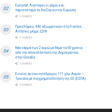
Eurostat: Λιγότεροι οι γάμοι και…
περισσότερα τα διαζύγια στην Ευρώπη
0 SHARES
Προσλήψεις 440 αξιωματικών στη Frontex…
Αιτήσεις μέχρι 22/8
0 SHARES
Νέο κέρμα των 2 ευρώ με θέμα τα 50 χρόνια
από την αποκατάσταση της Δημοκρατίας
στην Ελλάδα
0 SHARES
Ενιαίος αυτοκινητόδρομος 111 χλμ. Λαμία –
Τρίκαλα με συγχρηματοδότηση της ΕE (ΕΣΠΑ)
0 SHARES