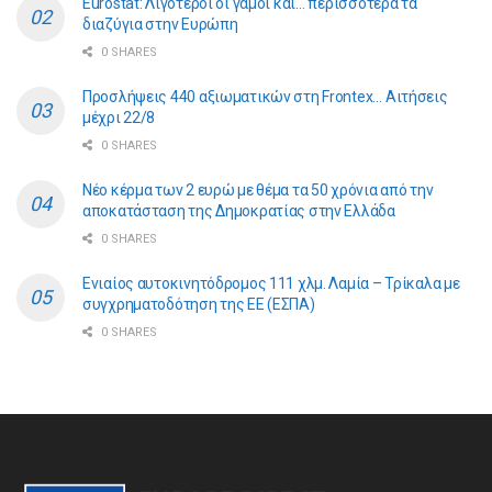
Eurostat: Λιγότεροι οι γάμοι και… περισσότερα τα
διαζύγια στην Ευρώπη
0 SHARES
Προσλήψεις 440 αξιωματικών στη Frontex… Αιτήσεις
μέχρι 22/8
0 SHARES
Νέο κέρμα των 2 ευρώ με θέμα τα 50 χρόνια από την
αποκατάσταση της Δημοκρατίας στην Ελλάδα
0 SHARES
Ενιαίος αυτοκινητόδρομος 111 χλμ. Λαμία – Τρίκαλα με
συγχρηματοδότηση της ΕE (ΕΣΠΑ)
0 SHARES