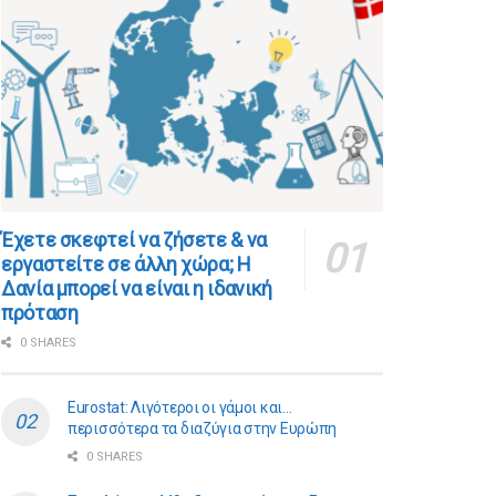
​​Έχετε σκεφτεί να ζήσετε & να
εργαστείτε σε άλλη χώρα; Η
Δανία μπορεί να είναι η ιδανική
πρόταση
0 SHARES
Eurostat: Λιγότεροι οι γάμοι και…
περισσότερα τα διαζύγια στην Ευρώπη
0 SHARES