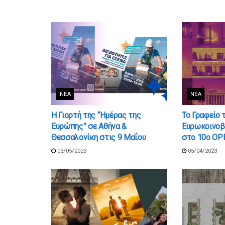
ΝΈΑ
ΝΈΑ
Η Γιορτή της “Ημέρας της
Το Γραφείο 
Ευρώπης” σε Αθήνα &
Ευρωκοινοβ
Θεσσαλονίκη στις 9 Μαΐου
στο 10ο OP
03/05/2023
05/04/2023