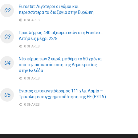
Eurostat: Λιγότεροι οι γάμοι και…
περισσότερα τα διαζύγια στην Ευρώπη
0 SHARES
Προσλήψεις 440 αξιωματικών στη Frontex…
Αιτήσεις μέχρι 22/8
0 SHARES
Νέο κέρμα των 2 ευρώ με θέμα τα 50 χρόνια
από την αποκατάσταση της Δημοκρατίας
στην Ελλάδα
0 SHARES
Ενιαίος αυτοκινητόδρομος 111 χλμ. Λαμία –
Τρίκαλα με συγχρηματοδότηση της ΕE (ΕΣΠΑ)
0 SHARES