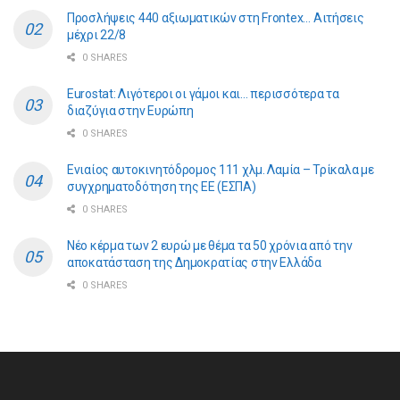
Προσλήψεις 440 αξιωματικών στη Frontex… Αιτήσεις
μέχρι 22/8
0 SHARES
Eurostat: Λιγότεροι οι γάμοι και… περισσότερα τα
διαζύγια στην Ευρώπη
0 SHARES
Ενιαίος αυτοκινητόδρομος 111 χλμ. Λαμία – Τρίκαλα με
συγχρηματοδότηση της ΕE (ΕΣΠΑ)
0 SHARES
Νέο κέρμα των 2 ευρώ με θέμα τα 50 χρόνια από την
αποκατάσταση της Δημοκρατίας στην Ελλάδα
0 SHARES