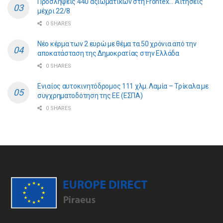
Προσλήψεις 440 αξιωματικών στη Frontex… Αιτήσεις
μέχρι 22/8
0 SHARES
Νέο κέρμα των 2 ευρώ με θέμα τα 50 χρόνια από την
αποκατάσταση της Δημοκρατίας στην Ελλάδα
0 SHARES
Ενιαίος αυτοκινητόδρομος 111 χλμ. Λαμία – Τρίκαλα με
συγχρηματοδότηση της ΕE (ΕΣΠΑ)
0 SHARES