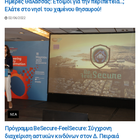
Ημέρες Θάλασσας: Έτοιμοι για την περιπέτεια…;
Ελάτε στο νησί του χαμένου θησαυρού!
02/06/2022
ΝΈΑ
Πρόγραμμα BeSecure-FeelSecure: Σύγχρονη
διαχείριση αστικών κινδύνων στον Δ. Πειραιά