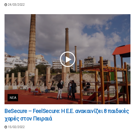
24/03/2022
ΝΈΑ
BeSecure – FeelSecure: Η Ε.Ε. ανακαινίζει 8 παιδικές
χαρές στον Πειραιά
15/02/2022