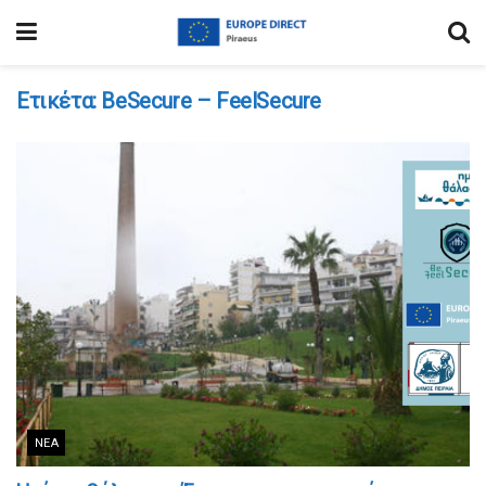
Ετικέτα:
BeSecure – FeelSecure
ΝΈΑ