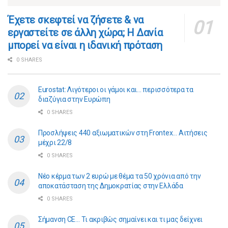
​​Έχετε σκεφτεί να ζήσετε & να
εργαστείτε σε άλλη χώρα; Η Δανία
μπορεί να είναι η ιδανική πρόταση
0 SHARES
Eurostat: Λιγότεροι οι γάμοι και… περισσότερα τα
διαζύγια στην Ευρώπη
0 SHARES
Προσλήψεις 440 αξιωματικών στη Frontex… Αιτήσεις
μέχρι 22/8
0 SHARES
Νέο κέρμα των 2 ευρώ με θέμα τα 50 χρόνια από την
αποκατάσταση της Δημοκρατίας στην Ελλάδα
0 SHARES
Σήμανση CE… Τι ακριβώς σημαίνει και τι μας δείχνει