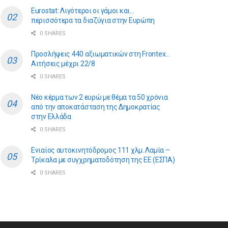
Eurostat: Λιγότεροι οι γάμοι και…
περισσότερα τα διαζύγια στην Ευρώπη
0 SHARES
Προσλήψεις 440 αξιωματικών στη Frontex…
Αιτήσεις μέχρι 22/8
0 SHARES
Νέο κέρμα των 2 ευρώ με θέμα τα 50 χρόνια
από την αποκατάσταση της Δημοκρατίας
στην Ελλάδα
0 SHARES
Ενιαίος αυτοκινητόδρομος 111 χλμ. Λαμία –
Τρίκαλα με συγχρηματοδότηση της ΕE (ΕΣΠΑ)
0 SHARES