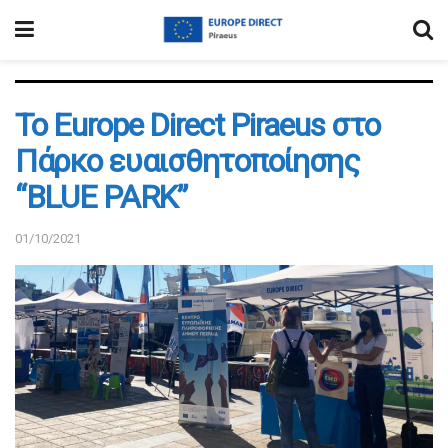
Το Europe Direct Piraeus στο
Πάρκο ευαισθητοποίησης
“BLUE PARK”
01/10/2021