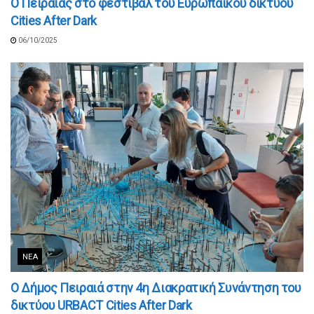
Ο Πειραιάς στο φεστιβάλ του Ευρωπαϊκού δικτύου
Cities After Dark
06/10/2025
ΝΈΑ
Ο Δήμος Πειραιά στην 4η Διακρατική Συνάντηση του
δικτύου URBACT Cities After Dark