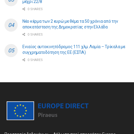
μέχρι 22/8
0 SHARES
Νέο κέρμα των 2 ευρώ με θέμα τα 50 χρόνια από την
αποκατάσταση της Δημοκρατίας στην Ελλάδα
0 SHARES
Ενιαίος αυτοκινητόδρομος 111 χλμ. Λαμία – Τρίκαλα με
συγχρηματοδότηση της ΕE (ΕΣΠΑ)
0 SHARES