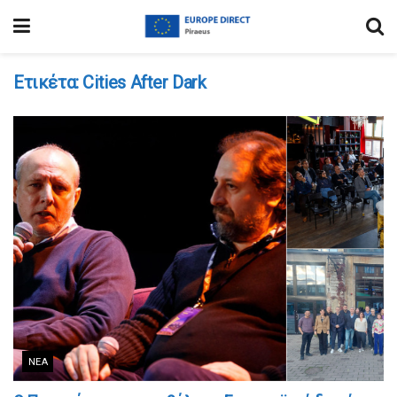
Ετικέτα:
Cities After Dark
ΝΈΑ