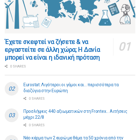
​​Έχετε σκεφτεί να ζήσετε & να
εργαστείτε σε άλλη χώρα; Η Δανία
μπορεί να είναι η ιδανική πρόταση
0 SHARES
Eurostat: Λιγότεροι οι γάμοι και… περισσότερα τα
διαζύγια στην Ευρώπη
0 SHARES
Προσλήψεις 440 αξιωματικών στη Frontex… Αιτήσεις
μέχρι 22/8
0 SHARES
Νέο κέρμα των 2 ευρώ με θέμα τα 50 χρόνια από την