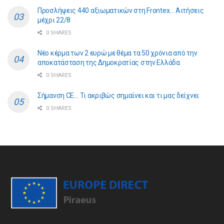
Προσλήψεις 440 αξιωματικών στη Frontex… Αιτήσεις
μέχρι 22/8
0 SHARES
Νέο κέρμα των 2 ευρώ με θέμα τα 50 χρόνια από την
αποκατάσταση της Δημοκρατίας στην Ελλάδα
0 SHARES
Σήμανση CE… Τι ακριβώς σημαίνει και τι μας δείχνει
0 SHARES