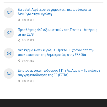
Eurostat: Λιγότεροι οι γάμοι και… περισσότερα τα
διαζύγια στην Ευρώπη
0 SHARES
Προσλήψεις 440 αξιωματικών στη Frontex… Αιτήσεις
μέχρι 22/8
0 SHARES
Νέο κέρμα των 2 ευρώ με θέμα τα 50 χρόνια από την
αποκατάσταση της Δημοκρατίας στην Ελλάδα
0 SHARES
Ενιαίος αυτοκινητόδρομος 111 χλμ. Λαμία – Τρίκαλα με
συγχρηματοδότηση της ΕE (ΕΣΠΑ)
0 SHARES