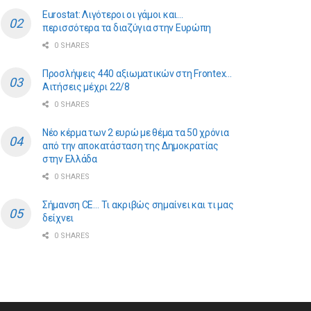
Eurostat: Λιγότεροι οι γάμοι και…
περισσότερα τα διαζύγια στην Ευρώπη
0 SHARES
Προσλήψεις 440 αξιωματικών στη Frontex…
Αιτήσεις μέχρι 22/8
0 SHARES
Νέο κέρμα των 2 ευρώ με θέμα τα 50 χρόνια
από την αποκατάσταση της Δημοκρατίας
στην Ελλάδα
0 SHARES
Σήμανση CE… Τι ακριβώς σημαίνει και τι μας
δείχνει
0 SHARES