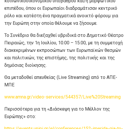
κοινωνικοοικονομικού υπόβαθρου και/ή μορφωτικού
επιπέδου, όπου οι Ευρωπαίοι διαδραμάτισαν κεντρικό
ρόλο και κατέστη ένα πραγματικά ανοικτό φόρουμ για
την Ευρώπη στην οποία θέλουμε να ζήσουμε.
Το Συνέδριο θα διεξαχθεί υβριδικά στο Δημοτικό Θέατρο
Πειραιώς, την 1η Ιουλίου, 10.00 – 15.00, με τη συμμετοχή
διακεκριμένων εκπροσώπων των Ευρωπαϊκών θεσμών
και πολιτικών, της επιστήμης, της πολιτικής και της
δημόσιας διοίκησης.
Θα μεταδοθεί απευθείας (Live Streaming) από το ΑΠΕ-
ΜΠΕ
www.amna.gr/video-services/544357/Live%20Streaming
Περισσότερα για τη «Διάσκεψη για το Μέλλον της
Ευρώπης» στο:
https://events.unipi.gr/el/conferences/152-imerida-gia-to-