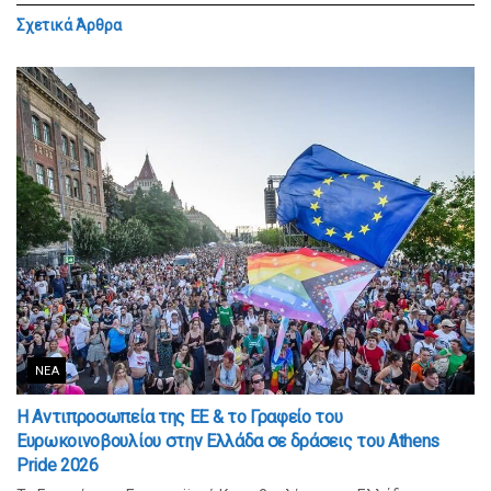
Σχετικά
Άρθρα
ΝΈΑ
Η Αντιπροσωπεία της ΕΕ & το Γραφείο του
Ευρωκοινοβουλίου στην Ελλάδα σε δράσεις του Athens
Pride 2026