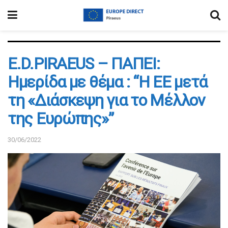
E.D.PIRAEUS – ΠΑΠΕΙ:
Ημερίδα με θέμα : “Η ΕΕ μετά
τη «Διάσκεψη για το Μέλλον
της Ευρώπης»”
30/06/2022