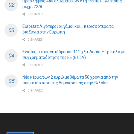
Προσλήψεις 440 αξιωματικών στη Frontex… Αιτήσεις
μέχρι 22/8
0 SHARES
Eurostat: Λιγότεροι οι γάμοι και… περισσότερα τα
διαζύγια στην Ευρώπη
0 SHARES
Ενιαίος αυτοκινητόδρομος 111 χλμ. Λαμία – Τρίκαλα με
συγχρηματοδότηση της ΕE (ΕΣΠΑ)
0 SHARES
Νέο κέρμα των 2 ευρώ με θέμα τα 50 χρόνια από την
αποκατάσταση της Δημοκρατίας στην Ελλάδα
0 SHARES