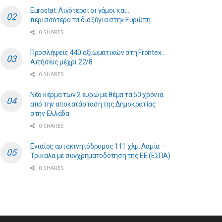
Eurostat: Λιγότεροι οι γάμοι και…
περισσότερα τα διαζύγια στην Ευρώπη
0 SHARES
Προσλήψεις 440 αξιωματικών στη Frontex…
Αιτήσεις μέχρι 22/8
0 SHARES
Νέο κέρμα των 2 ευρώ με θέμα τα 50 χρόνια
από την αποκατάσταση της Δημοκρατίας
στην Ελλάδα
0 SHARES
Ενιαίος αυτοκινητόδρομος 111 χλμ. Λαμία –
Τρίκαλα με συγχρηματοδότηση της ΕE (ΕΣΠΑ)
0 SHARES