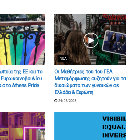
ΝΈΑ
πεία της ΕΕ και το
Οι Μαθήτριες του 1ου ΓΕΛ
υ Ευρωκοινοβουλίου
Μεταμόρφωσης συζητούν για τα
 στο Athens Pride
δικαιώματα των γυναικών σε
Ελλάδα & Ευρώπη
24/05/2023