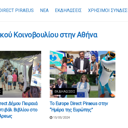
DIRECT PIRAEUS
ΝΕΑ
ΕΚΔΗΛΩΣΕΙΣ
ΧΡΉΣΙΜΟΙ ΣΎΝΔΕΣ
κού Κοινοβουλίου στην Αθήνα
Σ
ΕΚΔΗΛΏΣΕΙΣ
irect Δήμου Πειραιά
Το Europe Direct Piraeus στην
τιβάλ Βιβλίου στο
“Ημέρα της Ευρώπης”
 Άρεως
15/05/2024