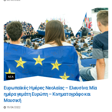
ΝΈΑ
Ευρωπαϊκές Ημέρες Νεολαίας – Ελευσίνα: Μία
ημέρα γεμάτη Ευρώπη – Κινηματογράφο και
Μουσική
19/04/2022