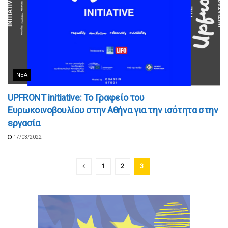
ΝΈΑ
UPFRONT initiative: Το Γραφείο του
Ευρωκοινοβουλίου στην Αθήνα για την ισότητα στην
εργασία
17/03/2022
1
2
3