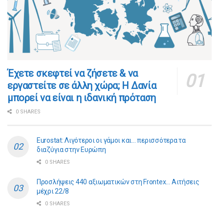
​​Έχετε σκεφτεί να ζήσετε & να
εργαστείτε σε άλλη χώρα; Η Δανία
μπορεί να είναι η ιδανική πρόταση
0 SHARES
Eurostat: Λιγότεροι οι γάμοι και… περισσότερα τα
διαζύγια στην Ευρώπη
0 SHARES
Προσλήψεις 440 αξιωματικών στη Frontex… Αιτήσεις
μέχρι 22/8
0 SHARES