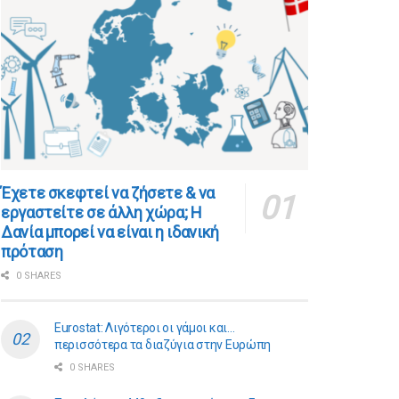
​​Έχετε σκεφτεί να ζήσετε & να
εργαστείτε σε άλλη χώρα; Η
Δανία μπορεί να είναι η ιδανική
πρόταση
0 SHARES
Eurostat: Λιγότεροι οι γάμοι και…
περισσότερα τα διαζύγια στην Ευρώπη
0 SHARES