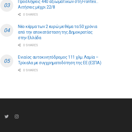
Προσλήψεις 440 αξιωματικών στη Frontex…
Αιτήσεις μέχρι 22/8
0 SHARES
Νέο κέρμα των 2 ευρώ με θέμα τα 50 χρόνια
από την αποκατάσταση της Δημοκρατίας
στην Ελλάδα
0 SHARES
Ενιαίος αυτοκινητόδρομος 111 χλμ. Λαμία –
Τρίκαλα με συγχρηματοδότηση της ΕE (ΕΣΠΑ)
0 SHARES