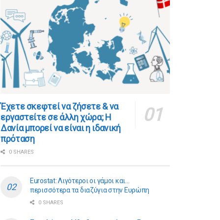
​​Έχετε σκεφτεί να ζήσετε & να
εργαστείτε σε άλλη χώρα; Η
Δανία μπορεί να είναι η ιδανική
πρόταση
0 SHARES
Eurostat: Λιγότεροι οι γάμοι και…
περισσότερα τα διαζύγια στην Ευρώπη
0 SHARES