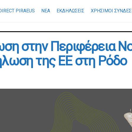
DIRECT PIRAEUS
ΝΕΑ
ΕΚΔΗΛΩΣΕΙΣ
ΧΡΉΣΙΜΟΙ ΣΎΝΔΕΣ
ση στην Περιφέρεια Νο
λωση της ΕΕ στη Ρόδο