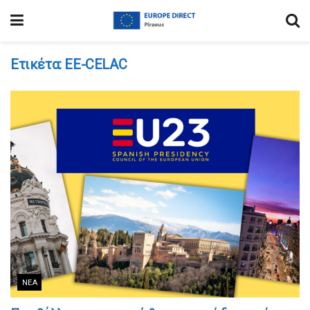
Ετικέτα:
ΕΕ-CELAC
ΝΈΑ