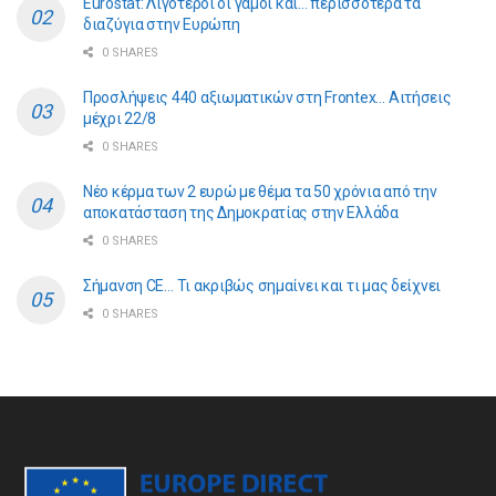
Eurostat: Λιγότεροι οι γάμοι και… περισσότερα τα
διαζύγια στην Ευρώπη
0 SHARES
Προσλήψεις 440 αξιωματικών στη Frontex… Αιτήσεις
μέχρι 22/8
0 SHARES
Νέο κέρμα των 2 ευρώ με θέμα τα 50 χρόνια από την
αποκατάσταση της Δημοκρατίας στην Ελλάδα
0 SHARES
Σήμανση CE… Τι ακριβώς σημαίνει και τι μας δείχνει
0 SHARES