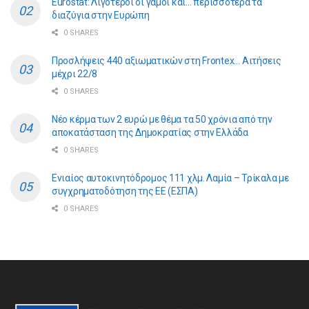
Eurostat: Λιγότεροι οι γάμοι και… περισσότερα τα
διαζύγια στην Ευρώπη
0 SHARES
Προσλήψεις 440 αξιωματικών στη Frontex… Αιτήσεις
μέχρι 22/8
0 SHARES
Νέο κέρμα των 2 ευρώ με θέμα τα 50 χρόνια από την
αποκατάσταση της Δημοκρατίας στην Ελλάδα
0 SHARES
Ενιαίος αυτοκινητόδρομος 111 χλμ. Λαμία – Τρίκαλα με
συγχρηματοδότηση της ΕE (ΕΣΠΑ)
0 SHARES