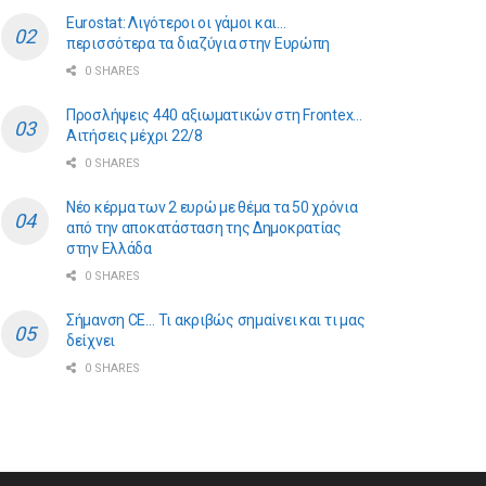
Eurostat: Λιγότεροι οι γάμοι και…
περισσότερα τα διαζύγια στην Ευρώπη
0 SHARES
Προσλήψεις 440 αξιωματικών στη Frontex…
Αιτήσεις μέχρι 22/8
0 SHARES
Νέο κέρμα των 2 ευρώ με θέμα τα 50 χρόνια
από την αποκατάσταση της Δημοκρατίας
στην Ελλάδα
0 SHARES
Σήμανση CE… Τι ακριβώς σημαίνει και τι μας
δείχνει
0 SHARES