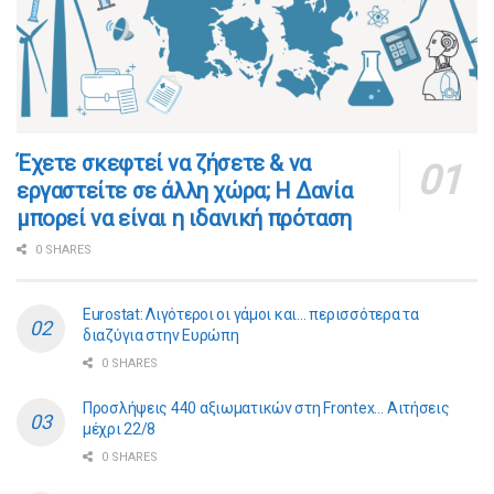
​​Έχετε σκεφτεί να ζήσετε & να
εργαστείτε σε άλλη χώρα; Η Δανία
μπορεί να είναι η ιδανική πρόταση
0 SHARES
Eurostat: Λιγότεροι οι γάμοι και… περισσότερα τα
διαζύγια στην Ευρώπη
0 SHARES
Προσλήψεις 440 αξιωματικών στη Frontex… Αιτήσεις
μέχρι 22/8
0 SHARES