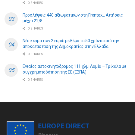
0 SHARES
Προσλήψεις 440 αξιωματικών στη Frontex… Αιτήσεις
μέχρι 22/8
0 SHARES
Νέο κέρμα των 2 ευρώ με θέμα τα 50 χρόνια από την
αποκατάσταση της Δημοκρατίας στην Ελλάδα
0 SHARES
Ενιαίος αυτοκινητόδρομος 111 χλμ. Λαμία – Τρίκαλα με
συγχρηματοδότηση της ΕE (ΕΣΠΑ)
0 SHARES