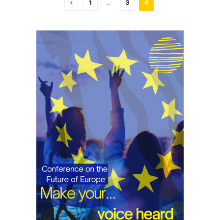
1
…
3
4