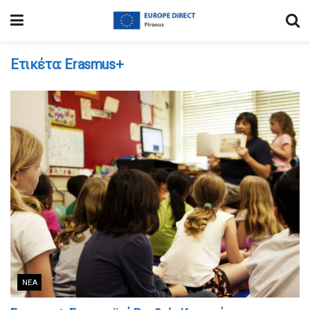
Ετικέτα:
Erasmus+
ΝΈΑ