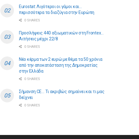
Eurostat: Λιγότεροι οι γάμοι και…
περισσότερα τα διαζύγια στην Ευρώπη
0 SHARES
Προσλήψεις 440 αξιωματικών στη Frontex…
Αιτήσεις μέχρι 22/8
0 SHARES
Νέο κέρμα των 2 ευρώ με θέμα τα 50 χρόνια
από την αποκατάσταση της Δημοκρατίας
στην Ελλάδα
0 SHARES
Σήμανση CE… Τι ακριβώς σημαίνει και τι μας
δείχνει
0 SHARES