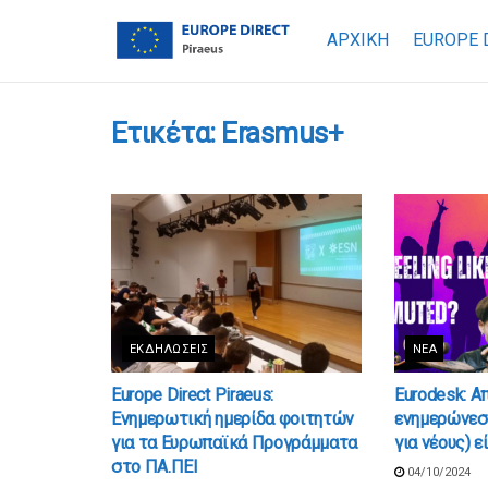
ΑΡΧΙΚΗ
EUROPE 
Ετικέτα:
Erasmus+
ΕΚΔΗΛΏΣΕΙΣ
ΝΈΑ
Europe Direct Piraeus:
Eurodesk: Α
Ενημερωτική ημερίδα φοιτητών
ενημερώνεσα
για τα Ευρωπαϊκά Προγράμματα
για νέους) ε
στο ΠΑ.ΠΕΙ
04/10/2024