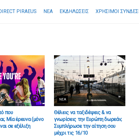
DIRECT PIRAEUS
ΝΕΑ
ΕΚΔΗΛΩΣΕΙΣ
ΧΡΉΣΙΜΟΙ ΣΎΝΔΕΣ
ΝΈΑ
πό που
Θέλεις να ταξιδέψεις & να
ι; Μία έρευνα (μόνο
γνωρίσεις την Ευρώπη δωρεάν;
ίναι σε εξέλιξη
Συμπλήρωσε την αίτηση σου
μέχρι τις 16/10