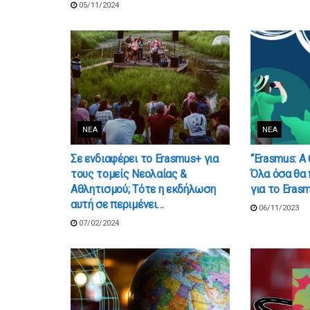
05/11/2024
ΝΈΑ
ΝΈΑ
Σε ενδιαφέρει το Erasmus+ για
“Erasmus: A
τους τομείς Νεολαίας &
Όλα όσα θα 
Αθλητισμού; Τότε η εκδήλωση
για το Eras
αυτή σε περιμένει…
06/11/2023
07/02/2024