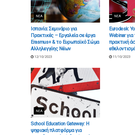
ΝΈΑ
ΝΈΑ
Ισπανία: Σεμινάριο για
Eurodesk: Y
Πρακτικές – Εργαλεία σε έργα
Webinar για
Erasmus+ & το Ευρωπαϊκό Σώμα
πρακτική άσ
Αλληλεγγύης Νέων
εθελοντισμό
12/10/2023
11/10/2023
ΝΈΑ
School Education Gateway: Η
ψηφιακή πλατφόρμα για