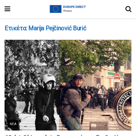
Ετικέτα:
Marija Pejčinović Burić
ΝΈΑ