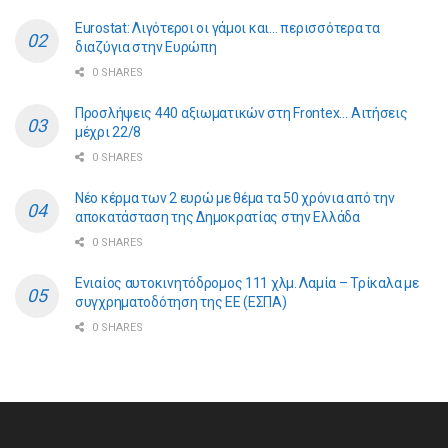
Eurostat: Λιγότεροι οι γάμοι και… περισσότερα τα
διαζύγια στην Ευρώπη
0 SHARES
Προσλήψεις 440 αξιωματικών στη Frontex… Αιτήσεις
μέχρι 22/8
0 SHARES
Νέο κέρμα των 2 ευρώ με θέμα τα 50 χρόνια από την
αποκατάσταση της Δημοκρατίας στην Ελλάδα
0 SHARES
Ενιαίος αυτοκινητόδρομος 111 χλμ. Λαμία – Τρίκαλα με
συγχρηματοδότηση της ΕE (ΕΣΠΑ)
0 SHARES