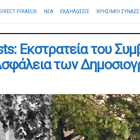
DIRECT PIRAEUS
ΝΕΑ
ΕΚΔΗΛΩΣΕΙΣ
ΧΡΉΣΙΜΟΙ ΣΎΝΔΕΣ
sts: Εκστρατεία του Συμ
 Ασφάλεια των Δημοσιο