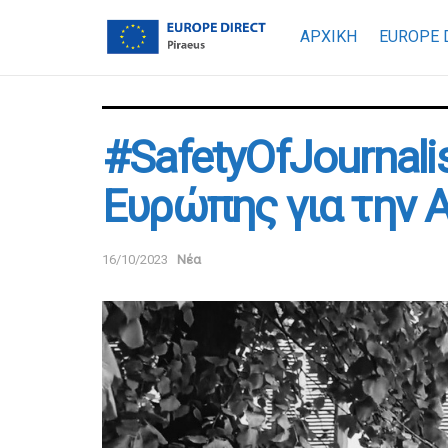
ΑΡΧΙΚΗ
EUROPE 
#SafetyOfJournali
Ευρώπης για την
16/10/2023
Νέα