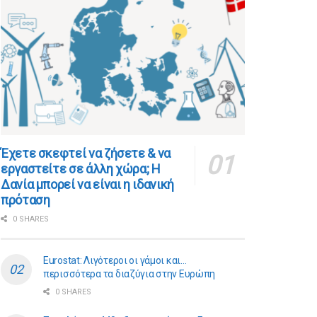
​​Έχετε σκεφτεί να ζήσετε & να
εργαστείτε σε άλλη χώρα; Η
Δανία μπορεί να είναι η ιδανική
πρόταση
0 SHARES
Eurostat: Λιγότεροι οι γάμοι και…
περισσότερα τα διαζύγια στην Ευρώπη
0 SHARES