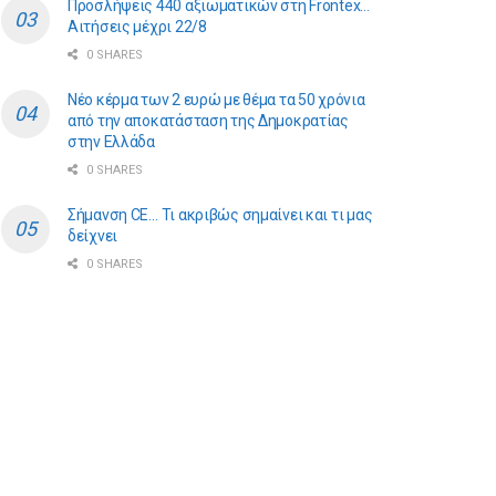
Προσλήψεις 440 αξιωματικών στη Frontex…
Αιτήσεις μέχρι 22/8
0 SHARES
Νέο κέρμα των 2 ευρώ με θέμα τα 50 χρόνια
από την αποκατάσταση της Δημοκρατίας
στην Ελλάδα
0 SHARES
Σήμανση CE… Τι ακριβώς σημαίνει και τι μας
δείχνει
0 SHARES