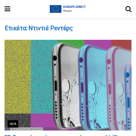
Ετικέτα:
Ντιντιέ Ρεντέρς
ΝΈΑ