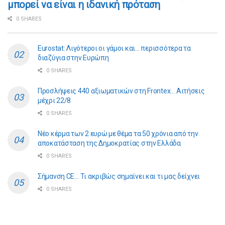
μπορεί να είναι η ιδανική πρόταση
0 SHARES
Eurostat: Λιγότεροι οι γάμοι και… περισσότερα τα
διαζύγια στην Ευρώπη
0 SHARES
Προσλήψεις 440 αξιωματικών στη Frontex… Αιτήσεις
μέχρι 22/8
0 SHARES
Νέο κέρμα των 2 ευρώ με θέμα τα 50 χρόνια από την
αποκατάσταση της Δημοκρατίας στην Ελλάδα
0 SHARES
Σήμανση CE… Τι ακριβώς σημαίνει και τι μας δείχνει
0 SHARES