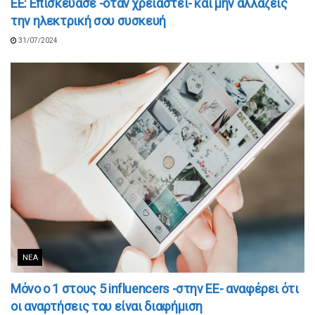
ΕΕ: Επισκεύασε -όταν χρειαστεί- και μην αλλάζεις
την ηλεκτρική σου συσκευή
31/07/2024
ΝΈΑ
Μόνο ο 1 στους 5 influencers -στην ΕΕ- αναφέρει ότι
οι αναρτήσεις του είναι διαφήμιση