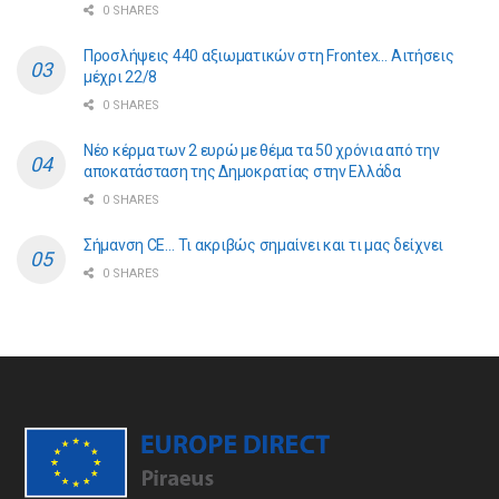
0 SHARES
Προσλήψεις 440 αξιωματικών στη Frontex… Αιτήσεις
μέχρι 22/8
0 SHARES
Νέο κέρμα των 2 ευρώ με θέμα τα 50 χρόνια από την
αποκατάσταση της Δημοκρατίας στην Ελλάδα
0 SHARES
Σήμανση CE… Τι ακριβώς σημαίνει και τι μας δείχνει
0 SHARES