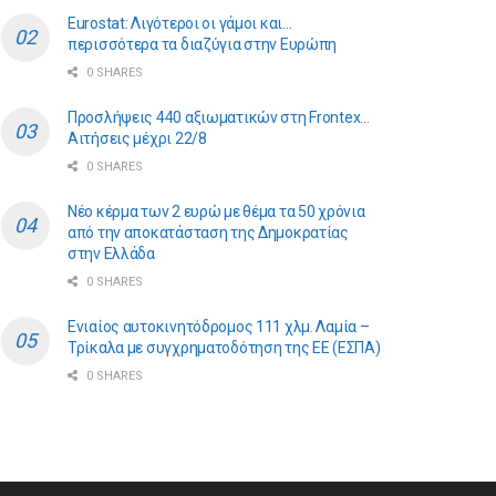
Eurostat: Λιγότεροι οι γάμοι και…
περισσότερα τα διαζύγια στην Ευρώπη
0 SHARES
Προσλήψεις 440 αξιωματικών στη Frontex…
Αιτήσεις μέχρι 22/8
0 SHARES
Νέο κέρμα των 2 ευρώ με θέμα τα 50 χρόνια
από την αποκατάσταση της Δημοκρατίας
στην Ελλάδα
0 SHARES
Ενιαίος αυτοκινητόδρομος 111 χλμ. Λαμία –
Τρίκαλα με συγχρηματοδότηση της ΕE (ΕΣΠΑ)
0 SHARES