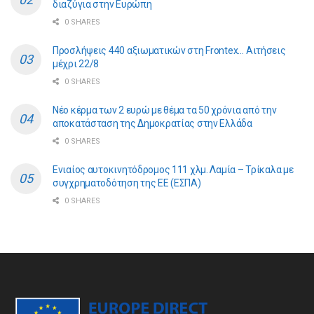
διαζύγια στην Ευρώπη
0 SHARES
Προσλήψεις 440 αξιωματικών στη Frontex… Αιτήσεις
μέχρι 22/8
0 SHARES
Νέο κέρμα των 2 ευρώ με θέμα τα 50 χρόνια από την
αποκατάσταση της Δημοκρατίας στην Ελλάδα
0 SHARES
Ενιαίος αυτοκινητόδρομος 111 χλμ. Λαμία – Τρίκαλα με
συγχρηματοδότηση της ΕE (ΕΣΠΑ)
0 SHARES