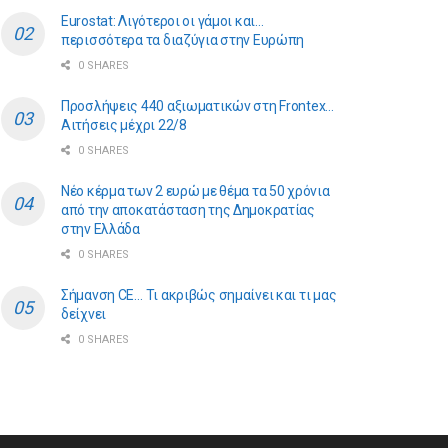
Eurostat: Λιγότεροι οι γάμοι και…
περισσότερα τα διαζύγια στην Ευρώπη
0 SHARES
Προσλήψεις 440 αξιωματικών στη Frontex…
Αιτήσεις μέχρι 22/8
0 SHARES
Νέο κέρμα των 2 ευρώ με θέμα τα 50 χρόνια
από την αποκατάσταση της Δημοκρατίας
στην Ελλάδα
0 SHARES
Σήμανση CE… Τι ακριβώς σημαίνει και τι μας
δείχνει
0 SHARES