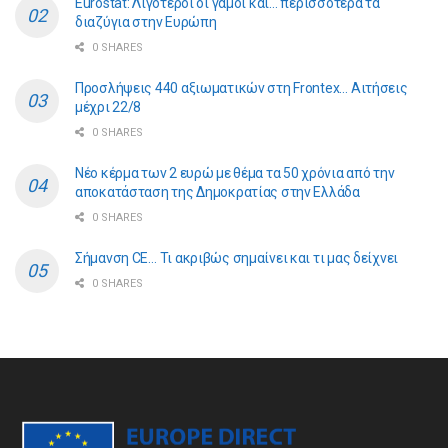
Eurostat: Λιγότεροι οι γάμοι και… περισσότερα τα
διαζύγια στην Ευρώπη
0 SHARES
Προσλήψεις 440 αξιωματικών στη Frontex… Αιτήσεις
μέχρι 22/8
0 SHARES
Νέο κέρμα των 2 ευρώ με θέμα τα 50 χρόνια από την
αποκατάσταση της Δημοκρατίας στην Ελλάδα
0 SHARES
Σήμανση CE… Τι ακριβώς σημαίνει και τι μας δείχνει
0 SHARES