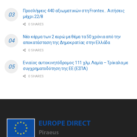
Προσλήψεις 440 αξιωματικών στη Frontex… Αιτήσεις
μέχρι 22/8
0 SHARES
Νέο κέρμα των 2 ευρώ με θέμα τα 50 χρόνια από την
αποκατάσταση της Δημοκρατίας στην Ελλάδα
0 SHARES
Ενιαίος αυτοκινητόδρομος 111 χλμ. Λαμία – Τρίκαλα με
συγχρηματοδότηση της ΕE (ΕΣΠΑ)
0 SHARES