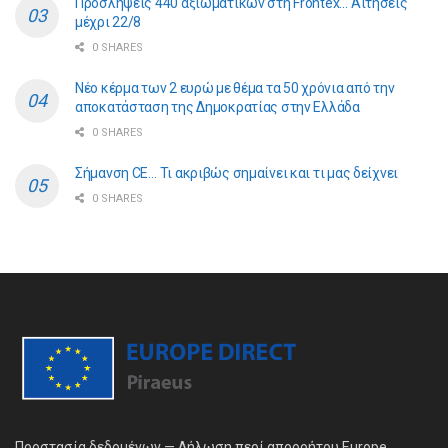
Προσλήψεις 440 αξιωματικών στη Frontex… Αιτήσεις
μέχρι 22/8
0 SHARES
Νέο κέρμα των 2 ευρώ με θέμα τα 50 χρόνια από την
αποκατάσταση της Δημοκρατίας στην Ελλάδα
0 SHARES
Σήμανση CE… Τι ακριβώς σημαίνει και τι μας δείχνει
0 SHARES
Προστασία δεδομένων — Δήλωση περί απορρήτου Europe