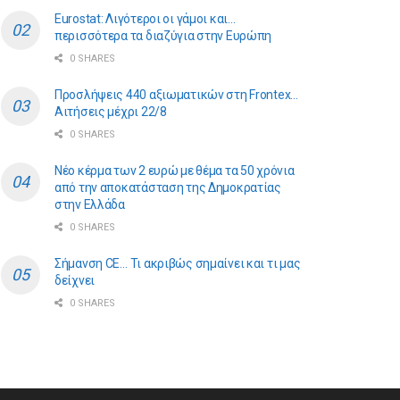
Eurostat: Λιγότεροι οι γάμοι και…
περισσότερα τα διαζύγια στην Ευρώπη
0 SHARES
Προσλήψεις 440 αξιωματικών στη Frontex…
Αιτήσεις μέχρι 22/8
0 SHARES
Νέο κέρμα των 2 ευρώ με θέμα τα 50 χρόνια
από την αποκατάσταση της Δημοκρατίας
στην Ελλάδα
0 SHARES
Σήμανση CE… Τι ακριβώς σημαίνει και τι μας
δείχνει
0 SHARES