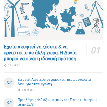
​​Έχετε σκεφτεί να ζήσετε & να
εργαστείτε σε άλλη χώρα; Η Δανία
μπορεί να είναι η ιδανική πρόταση
0 SHARES
Eurostat: Λιγότεροι οι γάμοι και… περισσότερα τα
διαζύγια στην Ευρώπη
0 SHARES
Προσλήψεις 440 αξιωματικών στη Frontex… Αιτήσεις
μέχρι 22/8