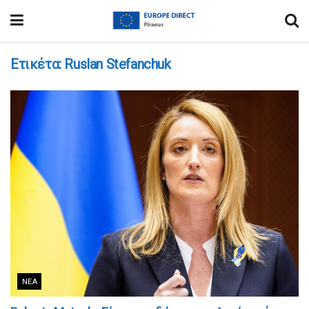
Ετικέτα:
Ruslan Stefanchuk
ΝΈΑ