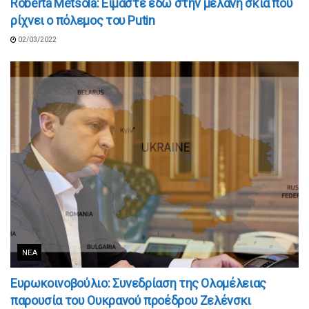
Roberta Metsola: Είμαστε εδώ στην μελανή σκιά που
ρίχνει ο πόλεμος του Putin
02/03/2022
ΝΈΑ
Ευρωκοινοβούλιο: Συνεδρίαση της Ολομέλειας
παρουσία του Ουκρανού προέδρου Ζελένσκι