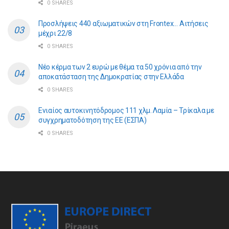
0 SHARES
Προσλήψεις 440 αξιωματικών στη Frontex… Αιτήσεις
μέχρι 22/8
0 SHARES
Νέο κέρμα των 2 ευρώ με θέμα τα 50 χρόνια από την
αποκατάσταση της Δημοκρατίας στην Ελλάδα
0 SHARES
Ενιαίος αυτοκινητόδρομος 111 χλμ. Λαμία – Τρίκαλα με
συγχρηματοδότηση της ΕE (ΕΣΠΑ)
0 SHARES