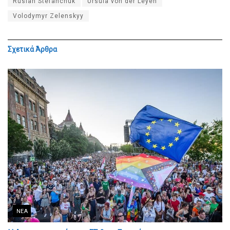
Ruslan Stefanchuk
Ursula von der Leyen
Volodymyr Zelenskyy
Σχετικά
Άρθρα
ΝΈΑ