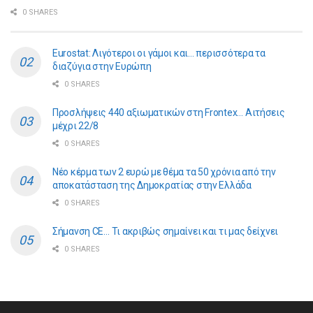
0 SHARES
Eurostat: Λιγότεροι οι γάμοι και… περισσότερα τα
διαζύγια στην Ευρώπη
0 SHARES
Προσλήψεις 440 αξιωματικών στη Frontex… Αιτήσεις
μέχρι 22/8
0 SHARES
Νέο κέρμα των 2 ευρώ με θέμα τα 50 χρόνια από την
αποκατάσταση της Δημοκρατίας στην Ελλάδα
0 SHARES
Σήμανση CE… Τι ακριβώς σημαίνει και τι μας δείχνει
0 SHARES