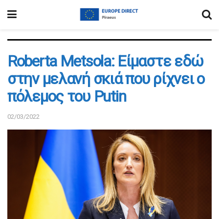
Roberta Metsola: Είμαστε εδώ
στην μελανή σκιά που ρίχνει ο
πόλεμος του Putin
02/03/2022