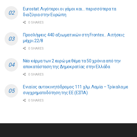
Eurostat: Λιγότεροι οι γάμοι και… περισσότερα τα
διαζύγια στην Ευρώπη
0 SHARES
Προσλήψεις 440 αξιωματικών στη Frontex… Αιτήσεις
μέχρι 22/8
0 SHARES
Νέο κέρμα των 2 ευρώ με θέμα τα 50 χρόνια από την
αποκατάσταση της Δημοκρατίας στην Ελλάδα
0 SHARES
Ενιαίος αυτοκινητόδρομος 111 χλμ. Λαμία – Τρίκαλα με
συγχρηματοδότηση της ΕE (ΕΣΠΑ)
0 SHARES