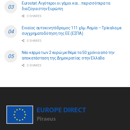
Eurostat: Λιγότεροι οι γάμοι και… περισσότερα τα
διαζύγια στην Ευρώπη
0 SHARES
Ενιαίος αυτοκινητόδρομος 111 χλμ. Λαμία – Τρίκαλα με
συγχρηματοδότηση της ΕE (ΕΣΠΑ)
0 SHARES
Νέο κέρμα των 2 ευρώ με θέμα τα 50 χρόνια από την
αποκατάσταση της Δημοκρατίας στην Ελλάδα
0 SHARES