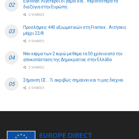
Eurostat: Λιγότεροι οι γάμοι και… περισσότερα τα
διαζύγια στην Ευρώπη
0 SHARES
Προσλήψεις 440 αξιωματικών στη Frontex… Αιτήσεις
μέχρι 22/8
0 SHARES
Νέο κέρμα των 2 ευρώ με θέμα τα 50 χρόνια από την
αποκατάσταση της Δημοκρατίας στην Ελλάδα
0 SHARES
Σήμανση CE… Τι ακριβώς σημαίνει και τι μας δείχνει
0 SHARES