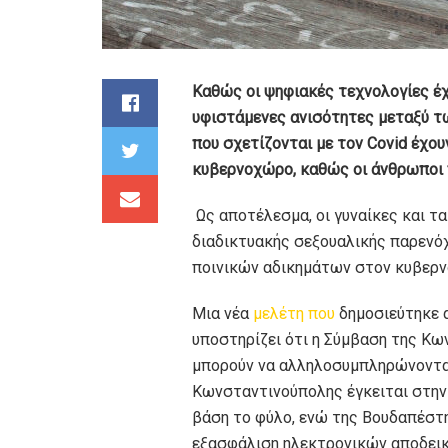
Καθώς οι ψηφιακές τεχνολογίες έχ
υφιστάμενες ανισότητες μεταξύ τω
που σχετίζονται με τον Covid έχο
κυβερνοχώρο, καθώς οι άνθρωποι 
Ως αποτέλεσμα, οι γυναίκες και τ
διαδικτυακής σεξουαλικής παρενό
ποινικών αδικημάτων στον κυβερ
Μια νέα
μελέτη που
δημοσιεύτηκε α
υποστηρίζει ότι η Σύμβαση της Κ
μπορούν να αλληλοσυμπληρώνονται
Κωνσταντινούπολης έγκειται στην
βάση το φύλο, ενώ της Βουδαπέστη
εξασφάλιση ηλεκτρονικών αποδεικ