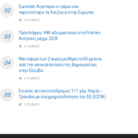
Eurostat: Λιγότεροι οι γάμοι και…
περισσότερα τα διαζύγια στην Ευρώπη
0 SHARES
Προσλήψεις 440 αξιωματικών στη Frontex…
Αιτήσεις μέχρι 22/8
0 SHARES
Νέο κέρμα των 2 ευρώ με θέμα τα 50 χρόνια
από την αποκατάσταση της Δημοκρατίας
στην Ελλάδα
0 SHARES
Ενιαίος αυτοκινητόδρομος 111 χλμ. Λαμία –
Τρίκαλα με συγχρηματοδότηση της ΕE (ΕΣΠΑ)
0 SHARES