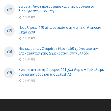
Eurostat: Λιγότεροι οι γάμοι και… περισσότερα τα
διαζύγια στην Ευρώπη
0 SHARES
Προσλήψεις 440 αξιωματικών στη Frontex… Αιτήσεις
μέχρι 22/8
0 SHARES
Νέο κέρμα των 2 ευρώ με θέμα τα 50 χρόνια από την
αποκατάσταση της Δημοκρατίας στην Ελλάδα
0 SHARES
Ενιαίος αυτοκινητόδρομος 111 χλμ. Λαμία – Τρίκαλα με
συγχρηματοδότηση της ΕE (ΕΣΠΑ)
0 SHARES