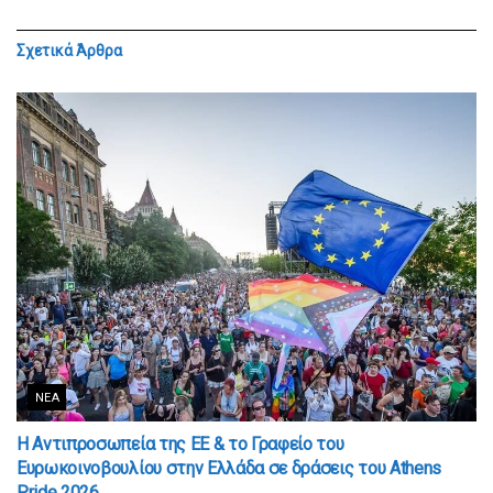
Σχετικά
Άρθρα
ΝΈΑ
Η Αντιπροσωπεία της ΕΕ & το Γραφείο του
Ευρωκοινοβουλίου στην Ελλάδα σε δράσεις του Athens
Pride 2026