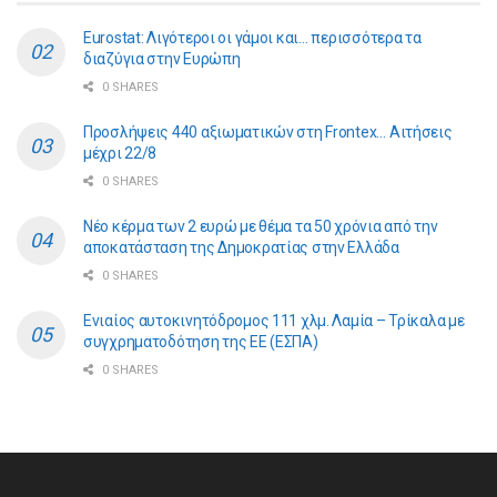
Eurostat: Λιγότεροι οι γάμοι και… περισσότερα τα
διαζύγια στην Ευρώπη
0 SHARES
Προσλήψεις 440 αξιωματικών στη Frontex… Αιτήσεις
μέχρι 22/8
0 SHARES
Νέο κέρμα των 2 ευρώ με θέμα τα 50 χρόνια από την
αποκατάσταση της Δημοκρατίας στην Ελλάδα
0 SHARES
Ενιαίος αυτοκινητόδρομος 111 χλμ. Λαμία – Τρίκαλα με
συγχρηματοδότηση της ΕE (ΕΣΠΑ)
0 SHARES